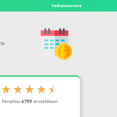
Velkaneuvonta
ttä
☆
☆
☆
☆
☆
Perustuu
6759
arvosteluun.