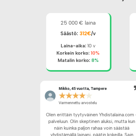
25 000 € laina
Säästö:
312€
/v
Laina-aika:
10 v
Korkein korko:
10%
Matalin korko:
8%
Mikko, 45 vuotta, Tampere
★
★
★
★
★
Varmennettu arvostelu
 todellisesta
Olen erittäin tyytyväinen Yhdistalaina.com 
nan kanssa
palveluun. Olin skeptinen aluksi, mutta kun
ttua ajallaan.
näin kuinka paljon rahaa voin säästää
tettyä kaikki
yhdistämällä lainani, päätin kokeilla. Sain