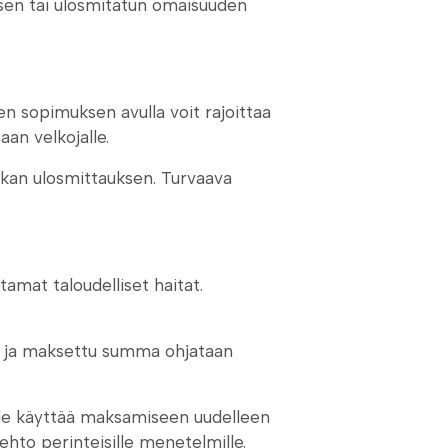
uksen tai ulosmitatun omaisuuden
n sopimuksen avulla voit rajoittaa
an velkojalle.
lkan ulosmittauksen. Turvaava
mat taloudelliset haitat.
j, ja maksettu summa ohjataan
 tule käyttää maksamiseen uudelleen
hto perinteisille menetelmille.