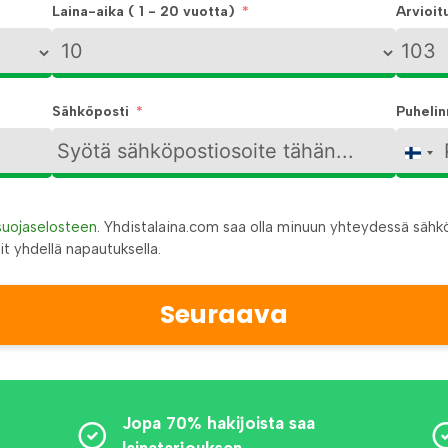
Laina-aika ( 1 - 20 vuotta)
Arvioit
Sähköposti
Puheli
F
i
n
suojaselosteen
. Yhdistalaina.com saa olla minuun yhteydessä sähköp
l
it yhdellä napautuksella.
a
n
Seuraava
d
+
3
5
8
Jopa 70% hakijoista saa