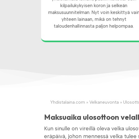
set maksuerät
kilpailukykyisen koron ja selkeän
rosessi oli
maksusuunnitelman. Nyt voin keskittyä vai
kaspalvelu oli
yhteen lainaan, mikä on tehnyt
taloudenhallinnasta paljon helpompaa.
Yhdistalaina.com
»
Velkaneuvonta
»
Ulosott
Maksuaika ulosottoon velall
Kun sinulle on vireillä oleva velka u
eräpäivä, johon mennessä velka tulee s