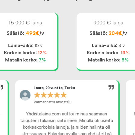
15 000 € laina
9000 € laina
Säästö:
492€
/v
Säästö:
204€
/v
Laina-aika:
15 v
Laina-aika:
3 v
Korkein korko:
12%
Korkein korko:
13%
Matalin korko:
7%
Matalin korko:
8%
Laura, 29 vuotta, Turku
★
★
★
★
★
Varmennettu arvostelu
-
Yhdistalaina.com auttoi minua saamaan
talouteni takaisin raiteilleen. Minulla oli useita
korkeakorkoisia lainoja, ja niiden hallinta oli
stressaavaa. Palvelun avulla sain yhdistettyä