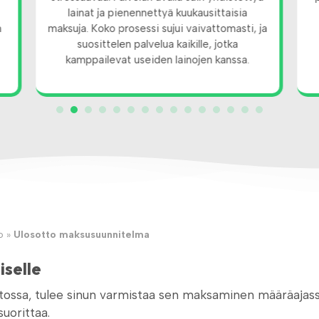
lainat ja pienennettyä kuukausittaisia
n
maksuja. Koko prosessi sujui vaivattomasti, ja
suosittelen palvelua kaikille, jotka
kamppailevat useiden lainojen kanssa.
o
»
Ulosotto maksusuunnitelma
iselle
losotossa, tulee sinun varmistaa sen maksaminen määräaja
uorittaa.