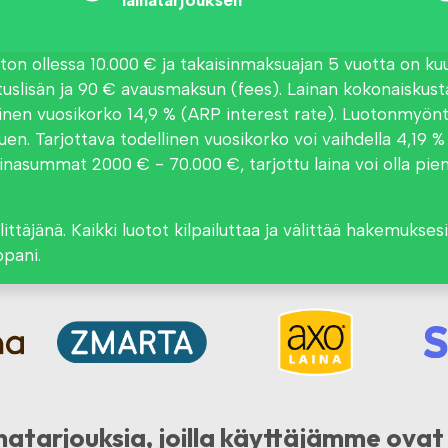
lainatarjouksen
oton ollessa 10.000 € ja takaisinmaksuajan 5 vuotta on k
utuslisän ja 90 € avausmaksun (fees). Lainan kokonaiskusta
linen vuosikorko 14,9 % (ARP interest rate). Luotonmyönt
n. Tarjottava todellinen vuosikorko voi vaihdella 4,19 % -
Lainasummat 2000 € - 70.000 €, tarjottu laina voi olla pi
ittäjänä. Kaikki luotot kilpailuttaa ja välittää hakemuksesi
pani.
natarjouksia, joilla käyttäjämme ova