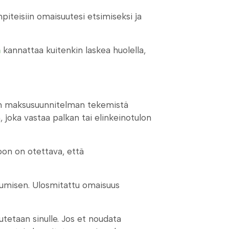
iteisiin omaisuutesi etsimiseksi ja
n
kannattaa kuitenkin laskea huolella,
isen maksusuunnitelman tekemistä
joka vastaa palkan tai elinkeinotulon
oon on otettava, että
umisen. Ulosmitattu omaisuus
tetaan sinulle. Jos et noudata