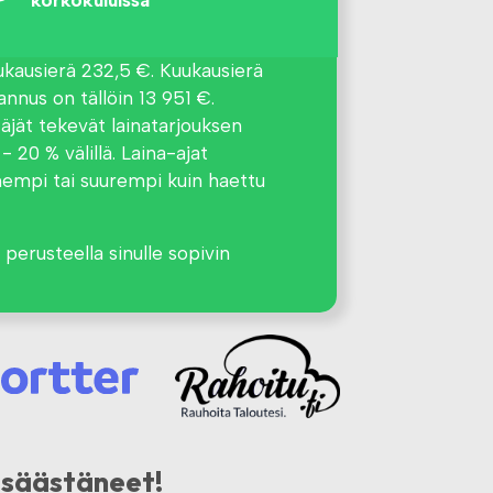
korkokuluissa
uukausierä 232,5 €. Kuukausierä
nnus on tällöin 13 951 €.
äjät tekevät lainatarjouksen
 20 % välillä. Laina-ajat
enempi tai suurempi kuin haettu
 perusteella sinulle sopivin
t säästäneet!