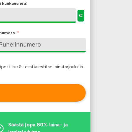
u kuukausierä:
€
nnumero
ostitse & tekstiviestitse lainatarjouksiin
Säästä jopa 80% laina- ja