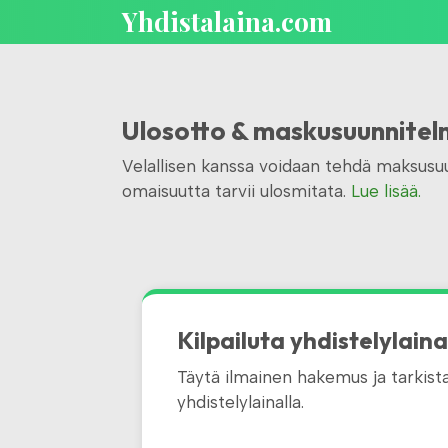
Yhdistalaina.com
Ulosotto & maskusuunnite
Velallisen kanssa voidaan tehdä maksusuu
omaisuutta tarvii ulosmitata.
Lue lisää.
Kilpailuta yhdistelylain
Täytä ilmainen hakemus ja tarkista 
yhdistelylainalla.