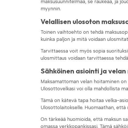
maksusuunnitelmaa, se raukeaa, ja joud
myynnin.
Velallisen ulosoton maksus
Toinen vaihtoehto on tehdä maksusopim
kuinka paljon ja mitä voidaan ulosmita
Tarvittaessa voit myös sopia suorituk
ulosmittaus voidaan tarvittaessa te
Sähköinen asiointi ja vela
Maksamattoman velan hoitaminen on tär
Ulosottovelkasi voi olla mahdollista m
Tämä on kätevä tapa hoitaa velka-asio
Ulosottolaitokselle. Huomaathan, että
On tärkeää huomioida, että maksun saaj
omassa verkkopankissasi. Tämä sähköin