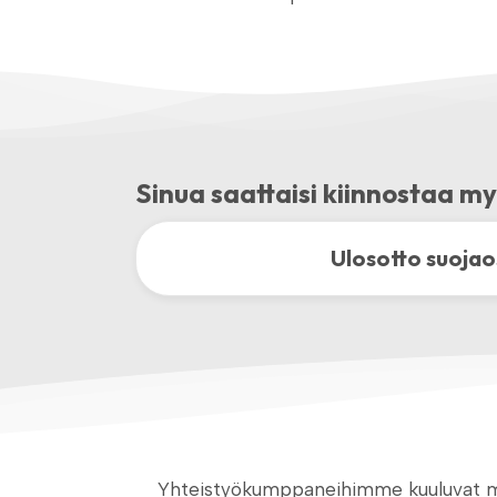
Sinua saattaisi kiinnostaa 
Ulosotto suojao
Yhteistyökumppaneihimme kuuluvat muun