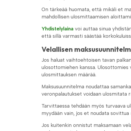
On tärkeää huomata, että mikäli et ma
mahdollisen ulosmittaamisen aloittami
Yhdistelylaina
voi auttaa sinua yhdistä
että sillä varmasti säästää korkokuluiss
Velallisen maksusuunnitelm
Jos haluat vaihtoehtoisen tavan palkan
ulosottomiehen kanssa. Ulosottomies v
ulosmittauksen määrää.
Maksusuunnitelma noudattaa samankalta
veronpalautukset voidaan ulosmitata 
Tarvittaessa tehdään myös turvaava 
myydään vain, jos et noudata sovittua
Jos kuitenkin onnistut maksamaan velan