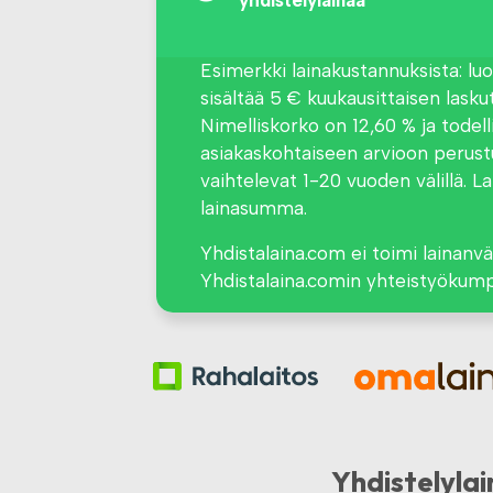
yhdistelylainaa
Esimerkki lainakustannuksista: lu
sisältää 5 € kuukausittaisen lask
Nimelliskorko on 12,60 % ja todel
asiakaskohtaiseen arvioon perustue
vaihtelevat 1-20 vuoden välillä. 
lainasumma.
Yhdistalaina.com ei toimi lainanväl
Yhdistalaina.comin yhteistyökump
Yhdistelylai