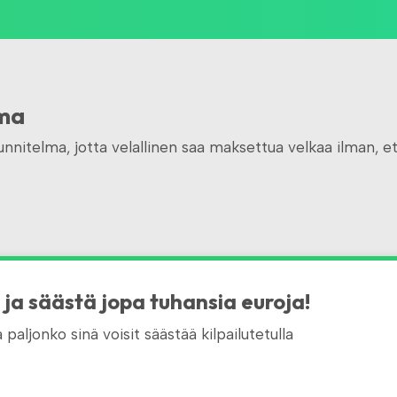
lma
nnitelma, jotta velallinen saa maksettua velkaa ilman, e
a ja säästä jopa tuhansia euroja!
paljonko sinä voisit säästää kilpailutetulla