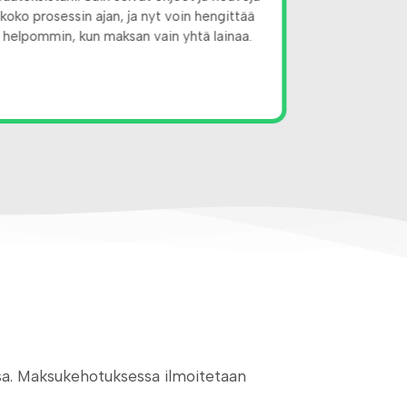
koko prosessin ajan, ja nyt voin hengittää
paremman
helpommin, kun maksan vain yhtä lainaa.
Asiakaspalvelu
koko prose
ssa. Maksukehotuksessa ilmoitetaan