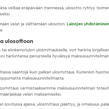
ksa velkaa eräpäivään mennessä, ulosotto ryhtyy toimenp
seksi.
mään velat ja välttämään ulosoton.
Lainojen yhdistämine
a.
a ulosottoon
 tai elinkeinotulon ulosmittaukselle, voit harkita kirjall
oi harkintansa perusteella hyväksyä maksusuunnitelman, 
isia sääntöjä kuin palkan ulosmittaus. Kuitenkin huomi
riippumatta maksusuunnitelmasta.
ulosmittaus varmistaaksemme maksusuunnitelman toteut
 määräaikaa velan maksamiseksi.
 sovitussa ajassa, ulosmittaus päättyy, ja omaisuus palau