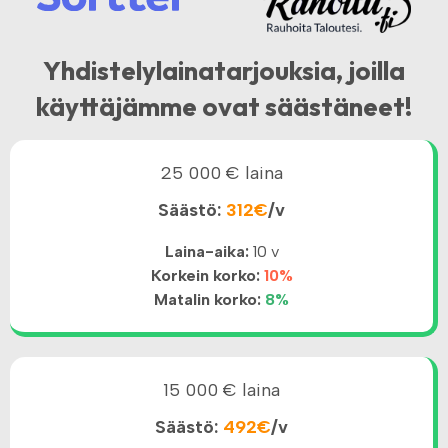
Yhdistelylainatarjouksia, joilla
käyttäjämme ovat säästäneet!
25 000 € laina
Säästö:
312€
/v
Laina-aika:
10 v
Korkein korko:
10%
Matalin korko:
8%
15 000 € laina
Säästö:
492€
/v