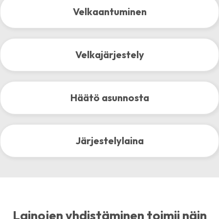
Velkaantuminen
Velkajärjestely
Häätö asunnosta
Järjestelylaina
Lainojen yhdistäminen toimii näin