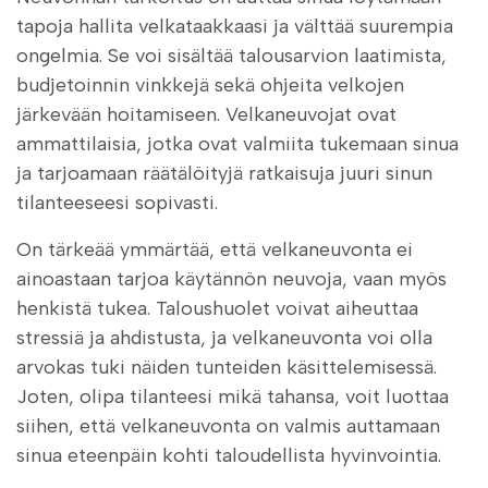
tapoja hallita velkataakkaasi ja välttää suurempia
ongelmia. Se voi sisältää talousarvion laatimista,
budjetoinnin vinkkejä sekä ohjeita velkojen
järkevään hoitamiseen. Velkaneuvojat ovat
ammattilaisia, jotka ovat valmiita tukemaan sinua
ja tarjoamaan räätälöityjä ratkaisuja juuri sinun
tilanteeseesi sopivasti.
On tärkeää ymmärtää, että velkaneuvonta ei
ainoastaan tarjoa käytännön neuvoja, vaan myös
henkistä tukea. Taloushuolet voivat aiheuttaa
stressiä ja ahdistusta, ja velkaneuvonta voi olla
arvokas tuki näiden tunteiden käsittelemisessä.
Joten, olipa tilanteesi mikä tahansa, voit luottaa
siihen, että velkaneuvonta on valmis auttamaan
sinua eteenpäin kohti taloudellista hyvinvointia.