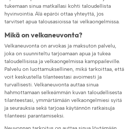
tukemaan sinua matkallasi kohti taloudellista
hyvinvointia. Älä epäröi ottaa yhteyttä, jos
tarvitset apua talousasioissa tai velkaongelmissa.
Mikä on velkaneuvonta?
Velkaneuvonta on arvokas ja maksuton palvelu,
joka on suunniteltu tarjoamaan apua ja tukea
taloudellisissa ja velkaongelmissa kamppaileville.
Palvelu on luottamuksellinen, mikä tarkoittaa, että
voit keskustella tilanteestasi avoimesti ja
turvallisesti. Velkaneuvonta auttaa sinua
hahmottamaan selkeämmän kuvan taloudellisesta
tilanteestasi, ymmärtämään velkaongelmiesi syitä
ja seurauksia sekä tarjoaa käytännön ratkaisuja
tilanteesi parantamiseksi.
Neuvonnan tarkoitus on auttaa sinua löytämään