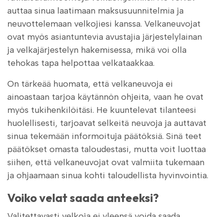
auttaa sinua laatimaan maksusuunnitelmia ja
neuvottelemaan velkojiesi kanssa. Velkaneuvojat
ovat myös asiantuntevia avustajia järjestelylainan
ja velkajärjestelyn hakemisessa, mikä voi olla
tehokas tapa helpottaa velkataakkaa.
On tärkeää huomata, että velkaneuvoja ei
ainoastaan tarjoa käytännön ohjeita, vaan he ovat
myös tukihenkilöitäsi. He kuuntelevat tilanteesi
huolellisesti, tarjoavat selkeitä neuvoja ja auttavat
sinua tekemään informoituja päätöksiä. Sinä teet
päätökset omasta taloudestasi, mutta voit luottaa
siihen, että velkaneuvojat ovat valmiita tukemaan
ja ohjaamaan sinua kohti taloudellista hyvinvointia.
Voiko velat saada anteeksi?
Valitettavasti velkoja ei yleensä voida saada