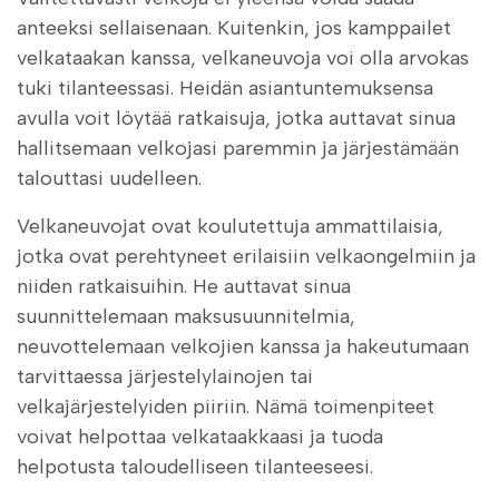
anteeksi sellaisenaan. Kuitenkin, jos kamppailet
velkataakan kanssa, velkaneuvoja voi olla arvokas
tuki tilanteessasi. Heidän asiantuntemuksensa
avulla voit löytää ratkaisuja, jotka auttavat sinua
hallitsemaan velkojasi paremmin ja järjestämään
talouttasi uudelleen.
Velkaneuvojat ovat koulutettuja ammattilaisia,
jotka ovat perehtyneet erilaisiin velkaongelmiin ja
niiden ratkaisuihin. He auttavat sinua
suunnittelemaan maksusuunnitelmia,
neuvottelemaan velkojien kanssa ja hakeutumaan
tarvittaessa järjestelylainojen tai
velkajärjestelyiden piiriin. Nämä toimenpiteet
voivat helpottaa velkataakkaasi ja tuoda
helpotusta taloudelliseen tilanteeseesi.