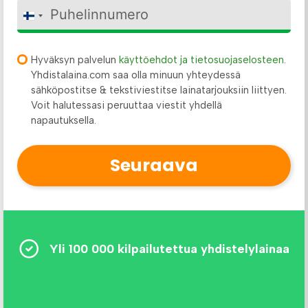
F
i
n
l
Hyväksyn palvelun
käyttöehdot ja tietosuojaselosteen
.
a
Yhdistalaina.com saa olla minuun yhteydessä
n
sähköpostitse & tekstiviestitse lainatarjouksiin liittyen.
d
Voit halutessasi peruuttaa viestit yhdellä
+
napautuksella.
3
5
8
Seuraava
Yli 100 000 kilpailutettua yhdistelylainaa