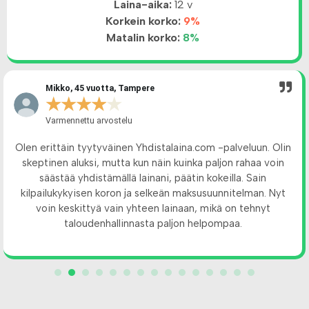
Laina-aika:
12 v
Korkein korko:
9%
Matalin korko:
8%
Mikko, 45 vuotta, Tampere
★
★
★
★
★
Varmennettu arvostelu
Olen erittäin tyytyväinen Yhdistalaina.com -palveluun. Olin
skeptinen aluksi, mutta kun näin kuinka paljon rahaa voin
säästää yhdistämällä lainani, päätin kokeilla. Sain
kilpailukykyisen koron ja selkeän maksusuunnitelman. Nyt
voin keskittyä vain yhteen lainaan, mikä on tehnyt
taloudenhallinnasta paljon helpompaa.