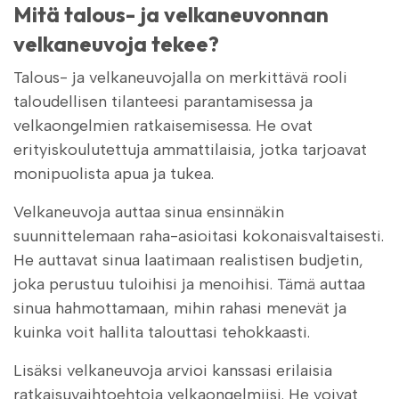
Mitä talous- ja velkaneuvonnan
velkaneuvoja tekee?
Talous- ja velkaneuvojalla on merkittävä rooli
taloudellisen tilanteesi parantamisessa ja
velkaongelmien ratkaisemisessa. He ovat
erityiskoulutettuja ammattilaisia, jotka tarjoavat
monipuolista apua ja tukea.
Velkaneuvoja auttaa sinua ensinnäkin
suunnittelemaan raha-asioitasi kokonaisvaltaisesti.
He auttavat sinua laatimaan realistisen budjetin,
joka perustuu tuloihisi ja menoihisi. Tämä auttaa
sinua hahmottamaan, mihin rahasi menevät ja
kuinka voit hallita talouttasi tehokkaasti.
Lisäksi velkaneuvoja arvioi kanssasi erilaisia
ratkaisuvaihtoehtoja velkaongelmiisi. He voivat