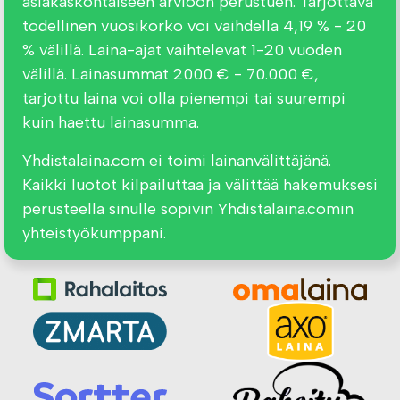
asiakaskohtaiseen arvioon perustuen. Tarjottava
todellinen vuosikorko voi vaihdella 4,19 % - 20
% välillä. Laina-ajat vaihtelevat 1-20 vuoden
välillä. Lainasummat 2000 € - 70.000 €,
tarjottu laina voi olla pienempi tai suurempi
kuin haettu lainasumma.
Yhdistalaina.com ei toimi lainanvälittäjänä.
Kaikki luotot kilpailuttaa ja välittää hakemuksesi
perusteella sinulle sopivin Yhdistalaina.comin
yhteistyökumppani.