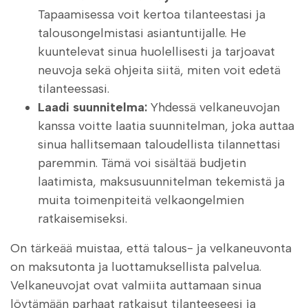
Tapaamisessa voit kertoa tilanteestasi ja
talousongelmistasi asiantuntijalle. He
kuuntelevat sinua huolellisesti ja tarjoavat
neuvoja sekä ohjeita siitä, miten voit edetä
tilanteessasi.
Laadi suunnitelma:
Yhdessä velkaneuvojan
kanssa voitte laatia suunnitelman, joka auttaa
sinua hallitsemaan taloudellista tilannettasi
paremmin. Tämä voi sisältää budjetin
laatimista, maksusuunnitelman tekemistä ja
muita toimenpiteitä velkaongelmien
ratkaisemiseksi.
On tärkeää muistaa, että talous- ja velkaneuvonta
on maksutonta ja luottamuksellista palvelua.
Velkaneuvojat ovat valmiita auttamaan sinua
löytämään parhaat ratkaisut tilanteeseesi ja