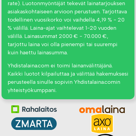
rate). Luotonmyöntäjät tekevät lainatarjouksen
asiakaskohtaiseen arvioon perustuen. Tarjottava
todellinen vuosikorko voi vaihdella 4,19 % - 20
% välillä. Laina-ajat vaihtelevat 1-20 vuoden
välillä. Lainasummat 2000 € - 70.000 €,
tarjottu laina voi olla pienempi tai suurempi
kuin haettu lainasumma.
Yhdistalaina.com ei toimi lainanvälittäjänä.
Kaikki luotot kilpailuttaa ja välittää hakemuksesi
perusteella sinulle sopivin Yhdistalaina.comin
yhteistyökumppani.