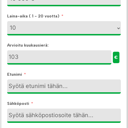
Laina-aika ( 1 - 20 vuotta)
Arvioitu kuukausierä:
€
Etunimi
Sähköposti