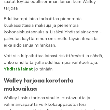
saatat löytää edullisemman lainan kuin Walley
tarjoaa.
Edullisempi laina tarkoittaa pienempiä
kuukausittaisia maksuja ja pienempiä
kokonaiskustannuksia. Lisäksi Yhdistalaina.com -
palvelun käyttäminen on sinulle täysin ilmaista
eikä sido sinua mihinkään.
Voit siis kilpailuttaa lainasi riskittömästi ja nähdä,
onko sinulle tarjolla edullisempia vaihtoehtoja.
Yhdistä lainat
jo tänään.
Walley tarjoaa korotonta
maksuaikaa
Walley Lasku tarjoaa sinulle joustavuutta ja
valinnanvapautta verkkokauppaostostesi