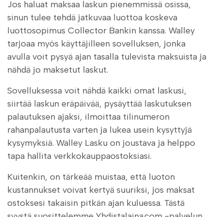
Jos haluat maksaa laskun pienemmissä osissa,
sinun tulee tehdä jatkuvaa luottoa koskeva
luottosopimus Collector Bankin kanssa. Walley
tarjoaa myös käyttäjilleen sovelluksen, jonka
avulla voit pysyä ajan tasalla tulevista maksuista ja
nähdä jo maksetut laskut.
Sovelluksessa voit nähdä kaikki omat laskusi,
siirtää laskun eräpäivää, pysäyttää laskutuksen
palautuksen ajaksi, ilmoittaa tilinumeron
rahanpalautusta varten ja lukea usein kysyttyjä
kysymyksiä. Walley Lasku on joustava ja helppo
tapa hallita verkkokauppaostoksiasi.
Kuitenkin, on tärkeää muistaa, että luoton
kustannukset voivat kertyä suuriksi, jos maksat
ostoksesi takaisin pitkän ajan kuluessa. Tästä
syystä suosittelemme Yhdistalaina.com -palvelun