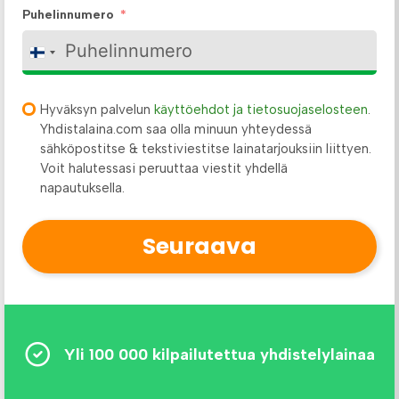
Puhelinnumero
F
i
n
l
Hyväksyn palvelun
käyttöehdot ja tietosuojaselosteen
.
a
Yhdistalaina.com saa olla minuun yhteydessä
n
sähköpostitse & tekstiviestitse lainatarjouksiin liittyen.
d
Voit halutessasi peruuttaa viestit yhdellä
+
napautuksella.
3
5
8
Seuraava
Yli 100 000 kilpailutettua yhdistelylainaa