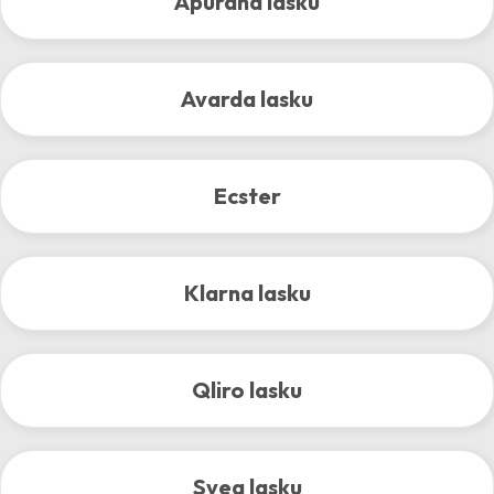
Apuraha lasku
Avarda lasku
Ecster
Klarna lasku
Qliro lasku
Svea lasku