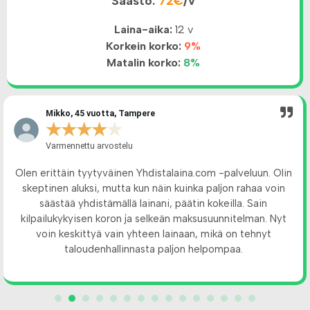
Säästö:
72€
/v
Laina-aika:
12 v
Korkein korko:
9%
Matalin korko:
8%
Mikko, 45 vuotta, Tampere
★
★
★
★
★
Varmennettu arvostelu
Olen erittäin tyytyväinen Yhdistalaina.com -palveluun. Olin
skeptinen aluksi, mutta kun näin kuinka paljon rahaa voin
säästää yhdistämällä lainani, päätin kokeilla. Sain
kilpailukykyisen koron ja selkeän maksusuunnitelman. Nyt
voin keskittyä vain yhteen lainaan, mikä on tehnyt
taloudenhallinnasta paljon helpompaa.